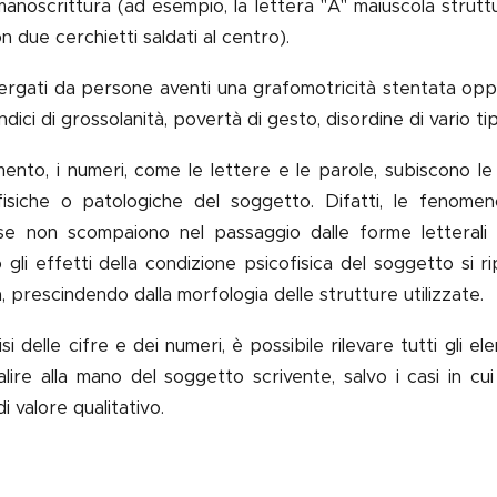
manoscrittura (ad esempio, la lettera "A" maiuscola struttu
on due cerchietti saldati al centro).
 vergati da persone aventi una grafomotricità stentata oppu
dici di grossolanità, povertà di gesto, disordine di vario ti
mento, i numeri, come le lettere e le parole, subiscono le i
ofisiche o patologiche del soggetto. Difatti, le fenomen
ase non scompaiono nel passaggio dalle forme letterali 
li effetti della condizione psicofisica del soggetto si r
 prescindendo dalla morfologia delle strutture utilizzate.
lisi delle cifre e dei numeri, è possibile rilevare tutti gli el
lire alla mano del soggetto scrivente, salvo i casi in c
i valore qualitativo.