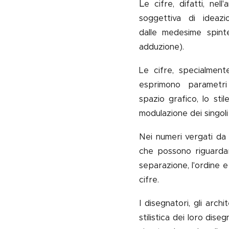
L
e cifre, difatti, nel
soggettiva di ideazi
dalle
medesime spinte 
adduzione).
Le cifre, specialmen
esprimono parametri s
spazio grafico, lo stile
modulazione dei singoli 
Nei numeri vergati da 
che possono riguardar
separazione, l'ordine e 
cifre.
I disegnatori, gli arch
stilistica dei loro dis