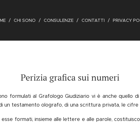
ME
CHI SONO
CONSULENZE
CONTATTI
PRIVACY PO
Perizia grafica sui numeri
no formulati al Grafologo Giudiziario vi è anche quello di
di un testamento olografo, di una scrittura privata, le cifre 
 esse formati, insieme alle lettere e alle parole, costituisc