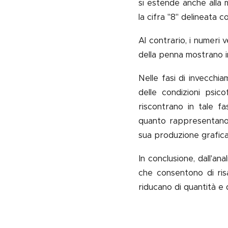
si estende anche alla 
la cifra "8" delineata c
Al contrario, i numeri
della penna mostrano in
Nelle fasi di invecchia
delle condizioni psic
riscontrano in tale f
quanto rappresentano g
sua produzione grafica,
In conclusione, dall'ana
che consentono di risa
riducano di quantità e d