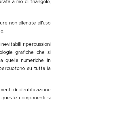
rata a mò di triangolo,
re non allenate all'uso
po.
nevitabili ripercussioni
ologie grafiche che si
a quelle numeriche, in
ipercuotono su tutta la
ementi di identificazione
ui queste componenti si