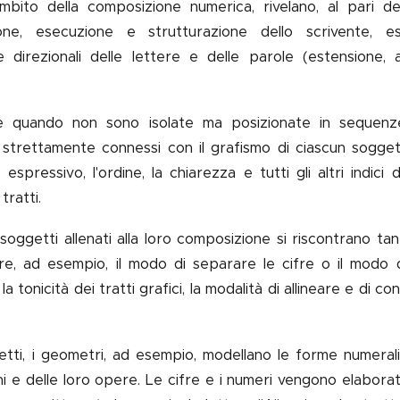
l'ambito della composizione numerica, rivelano, al pari de
one, esecuzione e strutturazione dello scrivente, e
direzionali delle lettere e delle parole (estensione, 
te quando non sono isolate ma posizionate in sequenze 
trettamente connessi con il grafismo di ciascun soggett
 espressivo, l'ordine, la chiarezza e tutti gli altri indici 
tratti
.
soggetti allenati alla loro composizione si riscontrano ta
e, ad esempio, il modo di separare le cifre o il modo di
la tonicità dei tratti grafici, la modalità di allineare e di 
itetti, i geometri, ad esempio, modellano le forme numeral
egni e delle loro opere. Le cifre e i numeri vengono elaborat